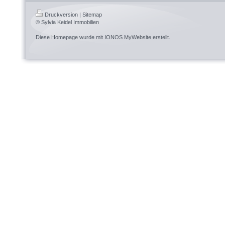
Druckversion
|
Sitemap
© Sylvia Keidel Immobilien
Diese Homepage wurde mit
IONOS MyWebsite
erstellt.