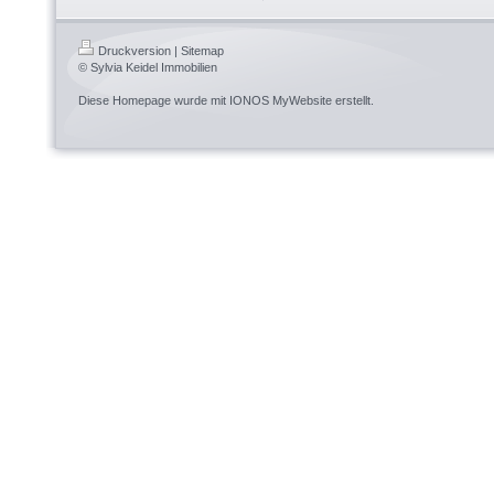
Druckversion
|
Sitemap
© Sylvia Keidel Immobilien
Diese Homepage wurde mit
IONOS MyWebsite
erstellt.