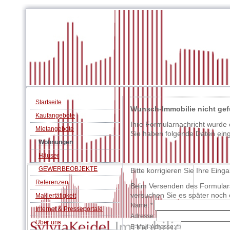
Startseite
Wunsch-Immobilie nicht gef
Kaufangebote
Ihre Formularnachricht wurde 
Mietangebote
Sie haben folgende Daten ein
Wohnungen
Häuser
GEWERBEOBJEKTE
Bitte korrigieren Sie Ihre Ein
Referenzen
Beim Versenden des Formulars i
versuchen Sie es später noch 
Maklertätigkeit
Name:
*
Internet & Presseportale
Adresse:
Über uns
E-Mail-Adresse:
*