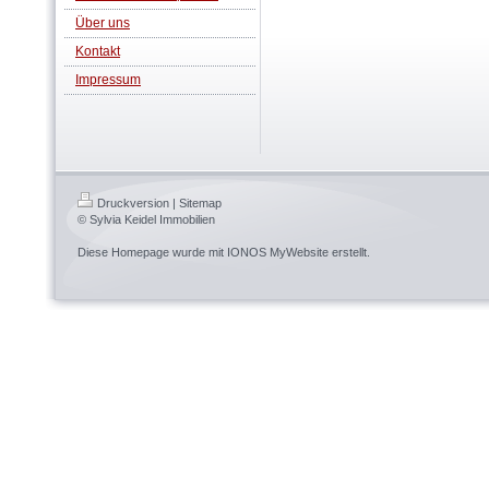
Über uns
Kontakt
Impressum
Druckversion
|
Sitemap
© Sylvia Keidel Immobilien
Diese Homepage wurde mit
IONOS MyWebsite
erstellt.